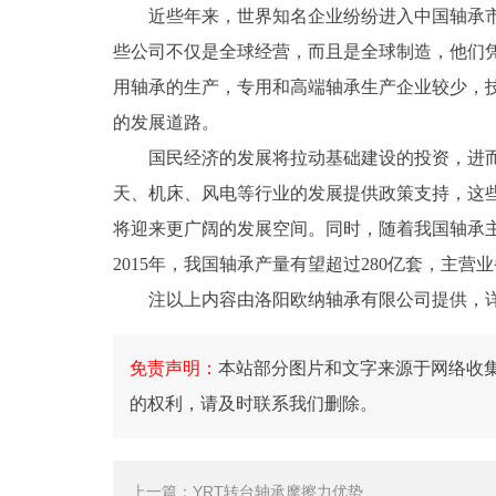
近些年来，世界知名企业纷纷进入中国轴承市
些公司不仅是全球经营，而且是全球制造，他们
用轴承的生产，专用和高端轴承生产企业较少，
的发展道路。
国民经济的发展将拉动基础建设的投资，进
天、机床、风电等行业的发展提供政策支持，这
将迎来更广阔的发展空间。同时，随着我国轴承
2015年，我国轴承产量有望超过280亿套，主营
注以上内容由洛阳欧纳轴承有限公司提供，详情登陆地址ht
免责声明：
本站部分图片和文字来源于网络收
的权利，请及时联系我们删除。
上一篇：
YRT转台轴承摩擦力优势