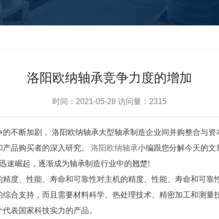
洛阳欧纳轴承竞争力度的增加
时间：2021-05-28
访问量：2315
争的不断加剧， 洛阳欧纳轴承大型轴承制造企业间并购整合与资
和产品购买者的深入研究。
洛阳欧纳轴承
小编跟您分解今天的文
迅速崛起，逐渐成为轴承制造行业中的翘楚!
的精度、性能、寿命和可靠性对主机的精度、性能、寿命和可靠
的综合支持，而且需要材料科学、热处理技术、精密加工和测量
个代表国家科技实力的产品。