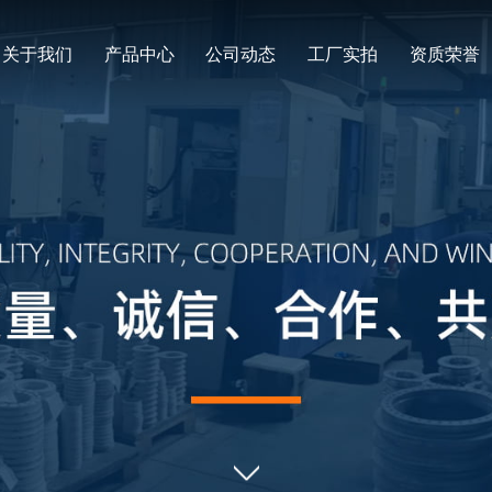
关于我们
产品中心
公司动态
工厂实拍
资质荣誉