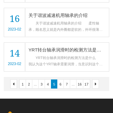
垫片。内圈和外圈主要是固定的滚动元件和轴
得高精度的旋转运动。 2、操作安装简化
旋转部、机械加工中心的旋转台，机械手旋转
承，滚动元件主要为YRT转台轴承的旋转提供润
交叉滚子轴承被分割成两部分的外环或者内环，
部、精密旋转工作台、医疗机器、计算器、IC制
滑和推进，当大型机械设备配备转盘轴承时，可
在装入滚子和保持器后，被固定在一起，所以安
16
关于谐波减速机用轴承的介绍
造装置等设备。 旋转精度：轴承中垂直排列
以同时承受轴向力、径向力，可以很好地实现旋
装时操作非常简单。 3、承受较大的轴向和径
关于谐波减速机用轴承的介绍 柔性轴
的滚子间装有隔离块，防止了滚子的倾斜和滚子
转的作用，并且非常稳定。 YRT转台轴承有
向负荷 因为滚子在呈90°的V型沟槽滚动面上
2023-02
承，顾名思义就是内外圈都是软的，外环很薄，
之间的相互摩擦，减小了旋转力矩。另外，与以
很多种类，根据结构的不同，转台轴承一般分为
通过间隔保持器被相互垂直排列，这种设计使交
对于径向变形很容易产生，未装入凸轮之前，还
前使用钢板保持器相比，不会发生滚子在一方接
单列球轴承、双列球轴承、单列十字滚柱转台轴
叉滚子轴承就可以承受较大的径向负荷、轴向负
是正常轴承的圆的形态，而装到轴承里是需要变
触现象或锁死现象。同时，因内圈或外圈是两分
承、三列滚柱转台轴承、组合球柱转台轴承和大
荷及力矩负荷等所有方向的负荷。 4、大幅节
成椭圆的。那么谐波减速机用轴承的特点有哪些
割的构造，交叉滚子轴承间隙可调整，即使被施
14
YRT转台轴承润滑时的检测方法是什么
型推力球转台轴承，不同的转台轴承可以承受不
省安装空间 交叉滚子轴承的内外环尺寸被小
呢？跟随小编一起来看下吧~ 谐波减速器轴承
加预载，也能获得高精度地旋转运动。 使用
YRT转台轴承润滑时的检测方法是什么
同的力，因此有不同的应用，有的更适合于大型
限度的小型化，特别是超薄结构是接近极限的小
的特点 1.精度高、回空小、转动比较大而且
特点：被分割的内环或外环，在装入滚柱和间隔
2023-02
我认为这个YRT轴承需要润滑，当意识到这个轴
机械设备如起重机、挖掘机等，有的更适合于精
型尺寸，并且具有高刚性，所以适合于工业机器
适用范围很广，容易安装和调整 2.体积小、
保持器后，与交叉滚柱轴环固定在一起，以防止
承需要润滑时，如果一个轴承的分贝超过了基线
密设备如坦克和火箭发射器等。实际的选择应该
人的关节部位或者旋转部位、机械加工中心的旋
重量轻，工作效率高，承载能力比较大。 3.
互相分离，故安装交叉滚子轴承轴环时操作简
的8分贝，您可以执行以下三个步骤： 1.在轴
基于选择的需要。 转台轴承安装前，应检查
转工作台、机械手旋转部、精密旋转工作台、医
传动平稳、噪声小、旋转顺畅度好，可以向密封
单。通过间隔保持器使滚柱间的相互摩擦消失，
承厂家指导下计算用量，不要太多，这个步骤非
主机安装面。要求支撑件要有足够的强度，连接
疗仪器、计量器具、IC制造装置等广泛用
1
2
...
3
4
5
6
7
...
16
17
空间传递运动 4.内圈安装在椭圆形的钢轮
防止滚柱侧到，从而能获得稳定的旋转扭矩。由
常主观，与超声波无关，这个方法从未失
面要加工，表面光滑无杂物和毛刺。对于那些不
途。 5、提高刚性 由于交叉滚子轴承滚柱
上，工作中承受循环应力载荷。 5.外圈安装
于滚柱为交叉排列，因此只用1套交叉滚柱轴环就
效。 2.注入润滑油时，润滑技术人员用超声
能通过机械加工达到所需平面度的，可以使用具
为交叉排列，因此只用1套交叉滚柱轴环就可承受
在柔轮上，随着肉轮的弹性变形不断地发生变
可承受各个方向的负荷，与传统型号相比，刚性
波仪器检测轴承，分贝强度慢慢注入到基线。润
有高注射强度的特殊塑料作为填充物，以确保安
各个方向的负荷，与传统型号相比，刚性提高3~4
化，不仅承受循环应力载荷，还要承受交变应力
提高3~4倍。
滑油的使用量请在声音下降后上升时停止。
装平面的精度并减少振动。 安装一个转盘轴
倍。
载荷。 谐波减速机用轴承的装配方法 1.