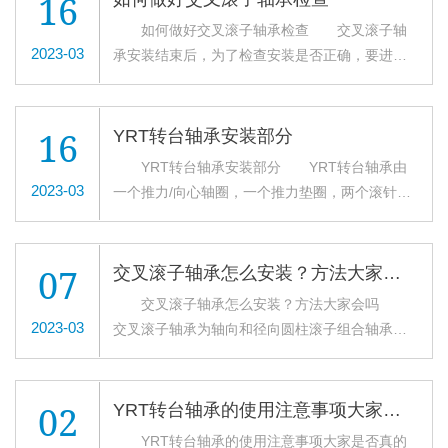
16
验。必须经过充分的训练达到能够识别YRT转台
如何做好交叉滚子轴承检查 交叉滚子轴
轴承的声音与非轴承声音。为此，因尽量由专门
2023-03
承安装结束后，为了检查安装是否正确，要进行
的人来进行这项工作。用听音棒贴在外壳上可清
运转检查，小型机械可以用手旋转确认是否旋转
楚地听到轴承的声音。 2、通过工作温度识
顺利。检查项目有因异物、伤疤、压痕而造成的
别 该方法属于比较法，仅限于YRT转台轴承
运转不畅、因安装不良，安装座加工不良而产生
16
YRT转台轴承安装部分
在运转状态不大变化的场合。因此，必须进行温
的旋转扭矩不均、由游隙过小、安装误差密封摩
YRT转台轴承安装部分 YRT转台轴承由
度的连续记录。出现故障时，温度不仅会升高，
擦而引起的扭矩大等等。如无异常则可以开始动
2023-03
一个推力/向心轴圈，一个推力垫圈，两个滚针保
还会出现不规则变化。该方法与声音识别方法并
力运转。 因大型机械不能手动旋转，所以无
持架组件和一组向心圆柱滚子组成。座圈和轴圈
用为宜。 3、通过润滑剂的识别 对润滑剂
负荷启动后立即关掉动力，进行惯性运转，检查
有均布的安装用螺钉孔。该型轴承具有高轴向和
采样分析，通过其污染程度，YRT转台轴承是否
有无振动、声响、旋转部件是否有接触等等，确
径向承载能力。高倾斜刚度和极高的精度。适用
混入异物或金属粉末等进行判断。该方法对不能
07
交叉滚子轴承怎么安装？方法大家会吗
认无异常后进入动力运转。 动力运转，从无
于回转工作台，卡盘和铣刀头以及测量和实验中
靠近观察的轴承或大型轴承尤为有效。 另
交叉滚子轴承怎么安装？方法大家会吗
负荷低速开始，慢慢地提高所定条件额定运转。
的轴承配置。该型轴承对与之相配的设备零件的
外，需要大家了解到的是，由于YRT转台轴承在
2023-03
交叉滚子轴承为轴向和径向圆柱滚子组合轴承，
试运转中检查事项为，是否有异常声响、交叉滚
要求也较高。安装时需控制安装螺钉的扭紧力
运转中无法直接观察轴承，但通过噪音、震动、
由两个推力滚针轴承和个向心圆柱滚子轴承组合
子轴承温度的转移、润滑剂的泄漏及变色等等。
矩。 适用范围：被广泛应用于精密回转台数
温度、润滑剂等的状况可查知轴承异常。
而成，轴向和径向施加预载荷，为了运输和安装
在试运转如果发现异常，应立即中止运转，检查
控转台、立式磨床、分度头、滚齿机、铣齿机工
方便，转台轴承内圈和外圈均开设多个螺钉孔，
机械，有必要时要卸下轴承检查。 交叉滚子
02
YRT转台轴承的使用注意事项大家是否真的都了解呢
件轴等精密装置。 轴承安装部分 1.对配
整套轴承使用定位螺钉紧固。该类轴承别适用于
轴承温度检查一般从外壳外表推测可知。但利用
YRT转台轴承的使用注意事项大家是否真的
合结构的要求见右图，运输时固定螺钉保护轴承