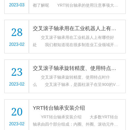
机床或者其他精密机械的旋转工作台或者分度
油孔，直接测量轴承外圈温度，更加准确。轴承
2023-03
都了解呢 YRT转台轴承的使用注意事项大家
零件，为了较易定心安装，安装时固定螺钉可以
盘。 想要很好的使用轴承，也要了解交叉滚
温度运转开始渐渐上升，如无异常，通常1~2小时
是否真的都了解呢？这次，厂家根据我们使用经
松开，安装后固定螺钉应再拧紧或者好用定位螺
子轴承的安装方法。方法我们这就和大家
后稳定。如果因轴承或安装等不良，轴承温度会
验和大家分享下相关内容。 1、勿随意拆
钉替换固定螺钉。 2.有或无附加支撑环都可
说： 1、轴承对配合结构的要求比较高，所以
急剧上升，出现异常高温。其原因诸如润滑剂过
开 被分割的内圈或者外圈用螺栓螺母固定后
安装L-截面环2 a）无支撑环的，轴承代号
28
交叉滚子轴承用在工业机器人上有哪些好处
在有运输时需要用固定螺钉保护轴承零件，为了
多、轴承游隙过小、安装不良、密封装置摩擦过
不能分开，可以直接装入轴承座使用，比较方
YRT，即YRT转台轴承 b）用L-截面环支撑环
交叉滚子轴承用在工业机器人上有哪些好
较易定心安装，转台轴承安装的时候可以将固定
大等。高速旋转的场合，轴承的润滑方法的选择
便。同时轴承内的隔离块如果装配错误的话，会
的，轴承代号YRT…VSP,L-截面环的整个表面都
2023-02
处 我们都知道现在很多制造业工业领域开始
螺钉松开，安装之后在将其拧紧，也可以用定位
错误等也是其原因。
对旋转性能以及滚动体的受力产生很大的影响，
必须得到支撑。 3.装配力只能通过被安装的
使用机器人来代替人工，实现更精确的操作，更
螺钉替换固定螺钉。 2、根据给定的拧紧力矩
所以一定不要随便拆开轴承。 2、松动螺
轴承套圈进行传递，绝不能通过滚动体传
快效率。机器人手臂伸缩、旋转动作，离不开滚
MA，用力矩扳手按照“十字交叉法”进行安装。分
栓 YRT转台轴承内圈和外圈的接缝处偶尔会
递。 4.定位螺钉应用扭力扳手以呈十字交叉
子轴承的功劳。那么，工业机器人轴承用交叉滚
三个阶段依次拧紧，末尾一次达到螺栓拧紧力矩
23
交叉滚子轴承旋转精度、使用特点时什么
有些偏离，所以在装入轴承座之前，需要松动固
的形式来拧紧见图二。 5.安装和拆卸式不要
子轴承有什么好处呢?接下来，就跟着小编一去了
MA，拧紧固定螺栓的同时边转动交叉滚子轴
交叉滚子轴承旋转精度、使用特点时什
定内圈或者外圈的螺栓，然后用塑料锤修正后再
分开或交换轴承零件。 6.启动摩擦力矩是尺
解下吧。 1、具有出色的旋转精度 交叉滚
承。 一阶段：MAX40%； 二阶段：
2023-02
么 交叉滚子轴承，是圆柱滚子在呈900的V形
安装。 3、螺栓勿施加外力 在安装或者拆
寸表中所列YRT转台轴承摩擦力矩的3~3.5倍。
子轴承内部结构采用滚子呈90°相互垂直交叉排
MAX70%； 三阶段：MAX100%。 3、对
沟槽滚动面上通过隔离块被相互垂直地排列，所
卸轴承的时候，注意不要给联接螺栓施加外
列，滚子之间装有间隔保持器或者隔离块，可以
于轴承外圈的固定和内圈的方法相同。安装螺栓
以交叉滚子轴承可承受径向负荷、轴向负荷及力
力。 4、注意尺寸公差 注意安装YRT转台
防止滚子的倾斜或滚子之间相互摩擦，有效防止
的等级10.9级以上。 4、装配力只能通过被安
矩负荷等多方向的负荷。内外圈的尺寸被小型
轴承零部件的尺寸公差，从而使侧面压紧法兰盘
20
YRT转台轴承安装介绍
了旋转扭矩的增加。另外，不会发生滚子的一方
装的转台轴承套圈进行传递，绝不能通过滚动体
化，极薄形式更是接近于极限的小型尺寸，并且
能够从侧面压紧内圈或者外圈。
YRT转台轴承安装介绍 大多数YRT转台
接触现象或者锁死现象;同时因为内外环是分割的
传递。 5、在安装或者拆卸的过程中，交叉滚
具有高钢性，且精度可达到P4、P2级。 因
2023-02
轴承由四个部分组成：内圈、外圈、滚动元件和
结构，间隙可以调整，即使被施加预压，也能获
子轴承的零部件不能拆分或者互换。
此，交叉滚子轴承适合于工业机器人的关节部和