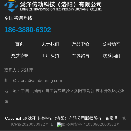
3.没有基础线作为指导的。技术人员须停止使用
承时，应先进行径向发展定位，交叉拧紧安装螺
常规填球法 钢球填装法传统上是在186°一
润滑油。 4.超声波轴承视察 超声波警告
栓，并检查以及轴承的回转运动情况。拧紧螺栓
195°，填球角间对外圈施加径向力，使其弹性变
先响。在YRT转台轴承过度使用损坏初期，超声
时应有学生足够的预紧力，其预紧力应为螺栓结
全国咨询热线：
形填装一粒球，这种方法使用虽然非常普遍，但
波视察或监测是发现轴承损坏初期可靠方法，如
构材料选择屈服强度极限的70％。安装螺栓应配
也存在钢球被夹伤及套圈产生塑性变形的问
186-3880-6302
果温度上升，低频的振动强度变强。润滑油或润
用调质平垫圈而严禁企业使用不同弹簧垫
题。 2.圆弧填球槽法 当填球角大于195°
滑油不足时，使用这种轴承视察方法很有
圈。 YRT转台轴承安装完毕后，应及时检查
时，在内、外圈挡边至沟底径这段距离开一个比
首页
关于我们
产品中心
公司动态
用。 5.注意到失败的信号 如滚轮或YRT
螺栓是否拧紧，运行过程中是否有异常声响，并
钢球直径大一点的圆弧形槽，装配时将钢球一粒
转台轴承等使用过度时，会变成轨道上金属般的
及时解决问题，避免因安装问题在以后使用时损
资质荣誉
工厂实拍
在线留言
联系我们
一粒填入沟道，这种方法装配效率低，生产成本
球形轴承。会发生微妙的变形。这种情况会引起
坏轴承。更换将花费时间和精力来推迟项目的进
高，质量不易控制。填球槽开深了，套圈就会报
不规则的外表，导致发散的超声波增加，从初始
度。安装应由专门的人员进行，以免出现问
联系人：宋经理
废；开浅了，填不进钢球。开槽对轴承使用性能
读数得到的振幅变化表明了早期失败或润滑油不
题。 转台轴承种类繁多，应用范围也很广，
也有一定影响，主要是大幅降低高速性能，轴向
邮 箱：ona@onabearing.com
足和初始轴承失败的一种或两种情况，超声波超
主要应用领域是工程机械领域，即我国常用的一
传动也受限。 3.断裂法 当填球角大于
过基线8分贝时，会伴随持续的冲击噪音。这噪音
些大型机械设备，如起重机、起重机、挖掘机、
地 址：中国（河南）自由贸易试验区洛阳市高新 技术开发区火炬
195°时，且谐波减速机用轴承使用工况要求较
表明润滑油失败了，超声波的读数超过预期值达
粉碎机、堆垛机、平地机、滚筒和动力压实机
低，转速及振动要求都不高时，使用断裂填球
园
到12分贝时，会有噪音。
等，也适用于港口设备、新能源设备、冶金设备
法。需要在外圈热处理之前，在内径上开一小
和军用设备等一些设备平台。大型机械设备或多
槽，通过热处理产生应力集中，当外圈磨加工结
Copynight© 泷泽传动科技（洛阳）有限公司版权所有 备案号：
豫
或少会有转盘轴承的影子，贯穿我们的一
束后，敲裂外圈；填球时通过胀开外圈填入需要
ICP备2020030972号-1
豫公网安备 41030502000352号
生。 一般来说，转盘轴承是一种大型轴承，
填入的钢球。这是一种以牺牲轴承的使用性能而