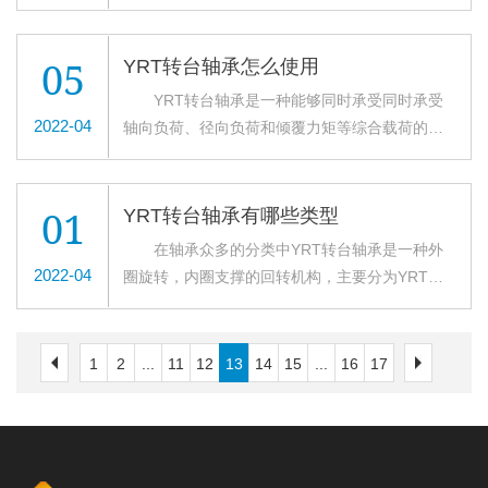
列。它们能同时可以承受能力来自各方向载荷(如
安装零部件的尺寸公差，使侧面压紧法兰盘能从
这类轴承应加装温度探测器。正常情况下，轴承
造，轴承间隙可调整，即使被施加预载，也能获
与轴承座端面之间,后拧紧螺钉。 谐波齿轮减
轴向、推力或动量荷重等)。因滚子与轨道结构表
侧面将内圈或外圈结识地压紧。 二、安装方
在刚润滑或再润滑过后会有自然的温度上升并且
得高精度地旋转运动。而且，由于其特殊的结
速机输入端为轴式和整体中空型，中间可以穿线
面成现状我们接触，因此，轴承受荷重而弹性材
法： 1.将支承座或其它安装部位彻底清洗干
05
持续一或二天。 以上内容来源于洛阳欧纳轴
YRT转台轴承怎么使用
构，在工业机器人中通常用作关节轴承。 交
提高了空间利用率。输出端内置精密的进口的交
料变形之可能性影响很小。 特薄型交叉滚子
净，并确定是否有毛刺或毛边。 2.由于是薄
承有限公司官网：http://www.onabearing.com
YRT转台轴承是一种能够同时承受同时承受
叉滚子轴承分类有很多种，而不同的滚子轴承有
叉滚子轴承，负载可直接作用在输出端上，节省
轴承体积小，刚性好，适用于工业机器人的关节
壁，插入时易发生倾斜。为了防止这种现象，请
2022-04
轴向负荷、径向负荷和倾覆力矩等综合载荷的轴
不同的功能及用处，该类滚子轴承主要有2大类，
了空间，承载力大，精度高。谐波减速机用轴承
或旋转部件、加工中心的旋转工作台、机械手的
一边保持水平，一边用塑料锤均匀敲打，一点一
承，集支撑、旋转、传动、固定等功能于一身的
一类是交叉圆柱滚子轴承，另一类是交叉圆锥滚
适用于各类机器人手臂关节，旋转台，精密机械
旋转部件、精密旋转工作台、医疗器械、仪表、ic
点地将轴承插入支承座内或轴上，直到通过声音
特殊结构的精密轴承。转台轴承基本采用负游隙
子轴承。 这两类交叉滚子轴承都是滚动体在V
传动等高精度高效率传动的场合。并且在航空、
制造装置等。 交叉滚子轴承，因被市场分割
确认与基准面完全紧靠时为止。 3.将固定法
带预紧的设计方式，保证轴承较高的刚性及旋转
型沟槽上相互垂直，不同就是交叉圆锥滚子套圈V
01
航天、能源、航海、造船、仿生机械等等方面得
YRT转台轴承有哪些类型
的内环或外环，在装入滚柱和间隔可以保持器
兰放置在交叉滚子轴承轴环上，摇动固定法兰几
精度;一般情况下，转台轴承自身内外圈带有安装
型沟槽根据采用圆锥滚子的角度不一样而不同，
到了日益广泛的应用，特别是在高动态性能的伺
在轴承众多的分类中YRT转台轴承是一种外
后，与交叉滚柱轴环固定结合在一起，以防止互
次，使其与螺栓孔的位置相吻合。 4.将固定
孔、润滑油孔和密封结构，适用于精密工作条件
从而使承载力更大，转速更高。目前市场上，能
服系统中，采用谐波齿轮传动，更显示出其优越
2022-04
圈旋转，内圈支撑的回转机构，主要分为YRT
相进行分离，故安装一个交叉滚柱轴环时操作方
螺栓插入孔内，用手转动螺栓时，确认没有因螺
下各类设备的不同安装使用需求;转台轴承具有结
够生产交叉圆锥滚子的公司，国外如铁姆肯、
性。 谐波减速机用轴承实现了高承载能力，
型、YRTS型、YRTM型三大系列，此三系列轴承
法简单。由于滚柱为交叉分析排列，因此我们只
栓孔偏离而引起螺栓难以拧入。 5.固定螺栓
构紧凑、旋转精度高、安装和维护简便等特点，
SKF、URB及NACHI等几家轴承公司，而国内目
高刚性，高定位精度，高旋转精度，高效率，高
具有相同的安装尺寸，内部结构存在差异，性能
用1套交叉滚柱轴环就可直接承受社会各个发展方
的锁紧由不完全锁紧到全锁紧分成3~4个阶段，按
转台轴承主要包括YRT转台轴承、ZKLDF转台轴
前还没有技术和生产都比较成熟的企业。 以
稳定性，体积超小，重量超轻等特点。主要适用
相似。 YRT转台轴承均有三列滚子构成，两
向的负荷，与传统产品型号技术相比，刚性管理
对角线上的顺序反复拧紧。在拧紧分割的交叉滚
1
2
...
11
12
13
14
15
...
16
17
承以及交叉滚子轴承3大类。此三系列轴承具有相
上内容来源于洛阳欧纳轴承有限公司官网：
于各类机器人手臂关节，可满足于机械手臂1至6
列轴向滚子保证稳定的轴向承载能力，一列径向
提高3~4倍。 此交叉滚子轴承进行广泛运用在
子轴承内环或外圈时，将一体型的外圈或内环稍
同的安装尺寸，内部结构存在差异，性能相
http://www.onabearing.com
轴的不同应用。质量稳定可靠，性价比高。
滚子保证轴承可承受径向力及倾覆力矩作用，适
如工业发展自动机械化、工作人员机械及医疗服
微转动一些，就能修正内外环与主体的偏
似。 YRT转台轴承由一个推力/向心座圈，一
以上内容来源于洛阳欧纳轴承有限公司官网：
合轴向承载的回转机构。主要用于数控机床制造
务设施等，需要通过刚性高、紧密及高转速下仍
离。 以上就是今天的内容分享，如果大家有
个推力/向心轴圈，一个推カ垫圈，两个滚针保持
http://www.onabearing.com
业，作为其核心零组件，国内YRT系列轴承需求
能确保企业精确之场合下。 以上内容来源于
需要交叉滚子轴承欢迎咨询我们。 以上内容
架组件和一组向心圆柱滚子组成。座圈和轴圈有