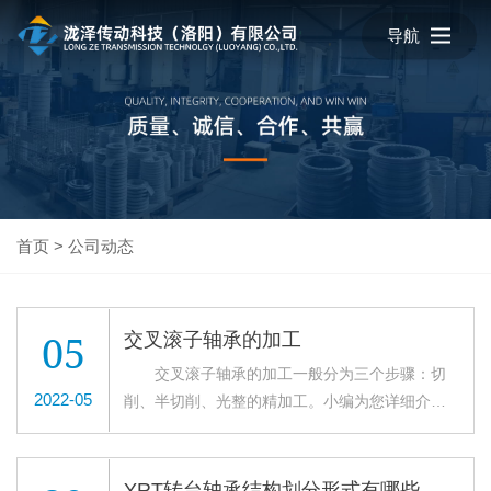
导航
首页
>
公司动态
05
交叉滚子轴承的加工
交叉滚子轴承的加工一般分为三个步骤：切
2022-05
削、半切削、光整的精加工。小编为您详细介绍
交叉滚子轴承的具体加工过程。今天就给大家讲
一讲轴承的切削。 先是交叉滚子轴承的切
削，磨石表面与粗糙滚道表面的凸峰相接触的时
YRT转台轴承结构划分形式有哪些