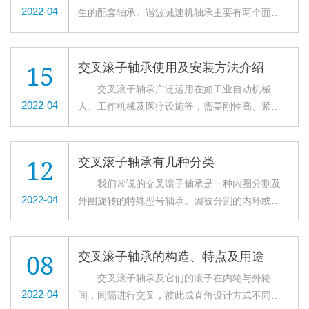
轴承温度会急骤上升，会出现异常高温，这时必
分： 1、YRT转台轴承的滚动体为圆柱滚子，
2022-04
生的配套轴承。谐波减速机轴承主要有两个面组
时会多少有些偏离。在装入转台轴承座之前，请
须停止运转，采取必要的防范措施。 使用热
互成90度垂直排列在V型滚道中，滚子之间由隔离
成。谐波减速机配套交叉滚子轴承，根据其使用
将固定内圈或外圈的螺栓松动，用塑料锤进行修
感器可以随时监测轴承的工作温度，并实现温度
块隔开。这种结构便于单个轴承同时承受向心滚
场合分为外圈分体、内圈整体(BCSF/BCSG系列)
正后再安装。安装或拆卸时，请不要给连接螺栓
超过规定值时自动报警或停止防止燃轴事故发
子轴承和推力滚子轴承轴向载荷和径向载荷、倾
和外圈和内圈整体(BSHF/BSHG系列)两大类。滚
施加外力。 大家还要注意安装YRT转台轴承
15
交叉滚子轴承使用及安装方法介绍
生。用高温经常表示交叉滚子轴承已处于异常情
覆力矩等各个方面的载荷。适用于工业机器人的
动体为圆柱滚子，分布于互成90°垂直排列在V型
零部件的尺寸公差，使侧面压紧法兰盘能从侧面
交叉滚子轴承广泛运用在如工业自动机械
况，高温也有害于轴承的润滑剂，有时轴承过热
关节部位或旋转部、加工中心的旋转工作台、机
滚道中。这种结构使得单个轴承就可以同时承受
将内圈或外圈结实的压紧。 以上内容来源于
2022-04
人、工作机械及医疗设施等，需要刚性高、紧密
可归诸于轴承的润滑剂。若轴承在超过125℃的温
械手旋转部、精密旋转工作台、医疗器械、测量
轴向载荷、径向载荷和倾覆力矩等各个方向的载
洛阳欧纳轴承有限公司官网：
及高转速下仍能确保精确之场合下。今天，小编
度长期连转会降低轴承寿命。引起高温轴承的原
仪器等场合应用。 2、YRT转台轴承可分为
荷，轴承具有很高的刚度、旋转精度以及复合承
http://www.onabearing.com
想与大家分享关于它的使用事项及安装方
因包括：润滑不足或过分润滑，润滑剂内含有杂
XR交叉圆锥滚子轴承系列和JXR交叉圆锥滚子轴
载能力;该类轴承外形紧凑，轴承自带有安装孔，
法。 一、使用注意事项： 被分割的内圈
质，负载过大，轴承损环，间隙不足，及油封产
12
承系列。交叉圆锥滚子轴承可广泛应用于高速立
交叉滚子轴承有几种分类
便于客户直接安装，适合于各种不同类型的谐波
或外圈用螺栓螺母固定后不可分开，可直接装入
生的高磨擦等等。 因此连续性的监测轴承温
式车床、高精度工作台，立式镗床，磨床主轴
我们常说的交叉滚子轴承是一种内圈分割及
减速机。 在轴承端盖与轴承座端面之间填放
轴承座使用。同时，如果交叉滚子轴承内隔离块
度是有必要的，无论是量测轴承本身或其它重要
等。 以上内容来源于洛阳欧纳轴承有限公司
2022-04
外圈旋转的特殊型号轴承。因被分割的内环或外
一组软材料(软钢片或弹性纸)垫片,调整时,先不放
装配错误，对旋转性能、滚动体受力都会产生很
的零件。如果是在运转条件不变的情况下，任何
官网：http://www.onabearing.com
环，在装入滚柱、间隔保持器后与交叉滚柱轴环
垫片装上轴承端盖,一面均匀地拧紧轴承端盖上的
大影响，所以请不要随便将轴承拆开。 1、内
的温度改变可表示交叉滚子轴承已发生故
固定在一起以防止互相分离，所以安装交叉滚柱
螺钉,一面用手转动轴,直到轴承滚动体与外圈接触
圈或外圈的接缝有时会多少有些偏离。在装入轴
障。 交叉滚子轴承温度的定期量测可借助于
轴环时的操作比较简单。由于滚柱为交叉排列因
而轴内部没有间隙为止。这时测量轴承端盖与轴
08
交叉滚子轴承的构造、特点及用途
承座之前，请将固定内圈或外圈的螺栓松动，用
温度计，例如skf数字型温度计，可精确的测轴承
此只用1套交叉滚柱轴环就可承受各个方向的负
承座端面之间的间隙,再加上谐波减速机用轴承在
交叉滚子轴承及它们的滚子在内轮与外轮
塑料锤进行修正后再安装。 2、安装或拆卸
温度并依℃或华氏温度定单位显示。重要性的轴
荷，与传统型号相比，刚性提高3至4倍。 同
正常工作时所需要的轴向间隙,这就是所需填放垫
2022-04
间，间隔进行交叉，彼此成直角设计方式不同排
时，请不要给联接螺栓施加外力。 3、请注意
承，意味当其损坏时，会造成设备的停机，因此
时，因交叉滚子轴承内圈或外圈是两分割的构
片的总厚度,然后把准备好的垫片填放在轴承端盖