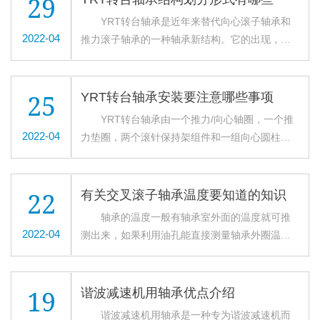
29
候，由于相接触的面积比较小，单位面积上的受
YRT转台轴承是近年来替代向心滚子轴承和
力相对较大，磨石先受到轴承的工件的“反切削”作
2022-04
推力滚子轴承的一种轴承新结构。它的出现，只
用，会使磨石表面的部分磨粒发生脱落和碎裂，
需要一套此类轴承即可替代必须要用一套推力滚
会露出一些新的锋利的磨粒以及刃边。 同
子轴承和一套向心滚子轴承相配合的设计理念，
时，交叉滚子轴承工件的表面凸峰受到快速切
被广大设计都所接受。现将轴承的结构、材质特
25
YRT转台轴承安装要注意哪些事项
削，通过切削与反切削的作用除去微型轴承工件
点总结介绍发如下： 一、按内外圈结构划
YRT转台轴承由一个推力/向心轴圈，一个推
表面上的凸峰和磨削变质层，通过这个切削的过
分： 1、轴承按照结构可分为：内圈整体、外
2022-04
力垫圈，两个滚针保持架组件和一组向心圆柱滚
程，可以帮助切除大部分的金属余量。 以上
圈分体型，外圈整体、内圈分体型以及内外圈整
子组成。座圈和轴圈有均布的安装用螺钉孔。该
是对交叉滚子轴承切削工序的一个介绍。我们会
体型。 YRT转台轴承内圈整体，外圈分体型
型轴承具有高轴向和径向承载能力。高倾斜刚度
为您继续介绍交叉滚子轴承加工的另外工序，请
的交叉滚子轴承品牌系列有：THK公司的RB系列
和极高的精度。适合于工业机器人的关节部和旋
持续关注本站信息。 以上内容来源于洛阳欧
22
有关交叉滚子轴承温度要知道的知识
(同IKO公司的CRB/CRBC系列和NSK公司的
转部、机械加工中心的旋转台、机械手旋转部、
纳轴承有限公司官网：
轴承的温度一般有轴承室外面的温度就可推
NRXT系列)、RA系列交叉滚子轴承(同IKO交叉滚
密旋转工作台、医疗机器、计量器、IC制造装置
http://www.onabearing.com
2022-04
测出来，如果利用油孔能直接测量轴承外圈温
子轴承品牌CRBS系列)，INA交叉滚子轴承品牌的
等的用途。 被分割的内圈或外圈用螺栓螺母
度，则更位合适。通常，交叉滚子轴承的温度随
SX系列交叉滚子轴承 。 外圈整体、内圈分体
固定后不可分开，可直接装入轴承座使用。同
着轴承运转开始慢慢上升，1-2小时后达到稳定状
型的交叉滚子轴承品牌系列有THK品牌的RE系
时，如果YRT转台轴承内隔离块装配错误，对旋
态。轴承的正常温度因机器的热容量，散热量，
列、IKO品牌的XV系列交叉滚子轴承(外圈上加工
19
谐波减速机用轴承优点介绍
转性能、滚动体受力都会产生很大影响，所以请
转速及负载而不同。如果润滑、安装部合适，则
有安装孔。 二、轴承按滚动体结构划
谐波减速机用轴承是一种专为谐波减速机而
不要随便将轴承拆开。 内圈或外圈的接缝有