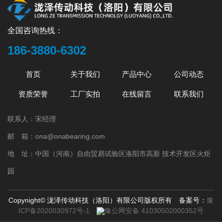
还比较依赖进口，国产YRT转台轴承的精度参数
洛阳欧纳轴承有限公司官网：
来源于洛阳欧纳轴承有限公司官网：
均布的安装用螺钉孔。该型轴承具有高轴向和径
标准也以国际制造商为准。下面就分别介绍下这
http://www.onabearing.com
http://www.onabearing.com
向承载能力。高倾斜刚度和极高的精度适用于回
三类型的。 1.YRT型 YRT转台轴承由一
全国咨询热线：
转工作台，卡盘和铁刀头以及测量和实验中的轴
个推力/向心座圈，一个推力/向心轴圈，一个推力
承配置。该型轴承对与之相配的设备零件的要求
186-3880-6302
垫圈，两个滚针保持架组件和一组向心圆柱滚子
也较高。安装时需控制安装螺钉的扭紧力矩。主
组成。 座圈和轴圈有均布的安装用螺钉孔。该型
要使用于高精度数控转台、分度航空、航天及测
首页
关于我们
产品中心
公司动态
轴承具有高轴向和径向承载能力。 2.YRTS型
量和试验中要求精度高的领域。 该类轴承是
(径向带尼龙保持器) 径向滚子采用尼龙保持器
资质荣誉
工厂实拍
在线留言
联系我们
一种能够同时承受同时承受轴向负荷、径向负荷
使YRTS轴承具有较高的极限转速和很低的稳定的
和倾覆力矩等综合载荷的轴承，集支撑、旋转、
摩擦力矩等特点，因此这种轴承适合于带有力矩
联系人：宋经理
传动、固定等功能于一身的特殊结构的精密轴
的发动机上。 3.YRTM型(含钢栅测量系
承。下面看看安装方法。 一、安装前检
邮 箱：ona@onabearing.com
统) YRTM是加装钢栅尺的双向推力交叉圆锥
查 1、去毛刺 2、表面，螺栓孔，润滑油
滚子轴承，YRT组合轴承，YRT转台轴承厂家表
地 址：中国（河南）自由贸易试验区洛阳市高新 技术开发区火炬
孔的清洁清理。 3、表面干燥 4、保证台
示，这种轴承可实现时时监控和调整双向推力圆
面水平 5、轴、座孔的尺寸;端面的平面度、
园
柱滚子组合轴承的旋转精度，以保证机器高精度
平行度;径向面和轴向面的垂直度 二、安装中
运转。 以上内容来源于洛阳欧纳轴承有限公
注意事项 1、加热轴内圈：感应加热/加热
Copynight© 泷泽传动科技（洛阳）有限公司版权所有 备案号：
豫
司官网：http://www.onabearing.com
板，温度50-55即可，对于带测量系统的轴承不可
ICP备2020030972号-1
豫公网安备 41030502000352号
用感应加热方式以免破坏磁栅 2、松开或取下